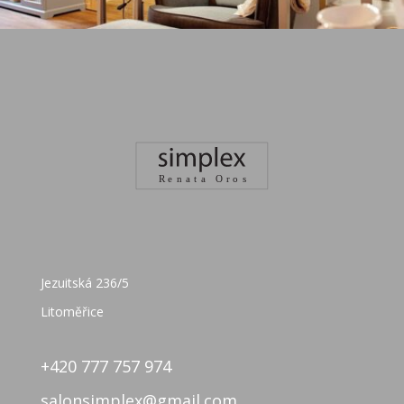
Jezuitská 236/5
Litoměřice
+420 777 757 974
salonsimplex@gmail.com