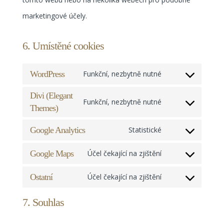
marketingové účely.
6. Umístěné cookies
WordPress
Funkční, nezbytně nutné
Consent
Divi (Elegant
to
Funkční, nezbytně nutné
Themes)
Consent
service
to
wordpress
Google Analytics
Statistické
Consent
service
Google Maps
Účel čekající na zjištění
to
divi-
Consent
service
(elegant-
Ostatní
Účel čekající na zjištění
to
Consent
google-
themes)
service
to
7. Souhlas
analytics
google-
service